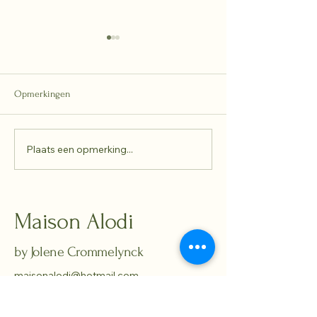
Opmerkingen
2025 - recap
Plaats een opmerking...
A New Collaborati
Alodi × Casteelke
Maison Alodi
by Jolene Crommelynck
maisonalodi@hotmail.com
Rumbeke, Belgium
KBO
1025618315