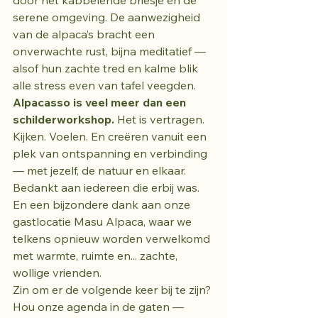
door het kabbelende briesje en de 
serene omgeving. De aanwezigheid 
van de alpaca’s bracht een 
onverwachte rust, bijna meditatief — 
alsof hun zachte tred en kalme blik 
alle stress even van tafel veegden.
Alpacasso is veel meer dan een 
schilderworkshop.
 Het is vertragen. 
Kijken. Voelen. En creëren vanuit een 
plek van ontspanning en verbinding 
— met jezelf, de natuur en elkaar.
Bedankt aan iedereen die erbij was. 
En een bijzondere dank aan onze 
gastlocatie Masu Alpaca, waar we 
telkens opnieuw worden verwelkomd 
met warmte, ruimte en... zachte, 
wollige vrienden.
Zin om er de volgende keer bij te zijn? 
Hou onze agenda in de gaten — 